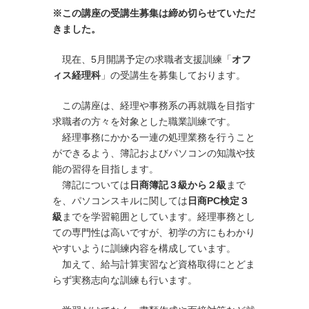
※
この講座の受講生募集は
締め切らせていただ
きました。
現在、5月開講予定の求職者支援訓練「
オフ
ィス経理科
」の受講生を募集しております。
この講座は、経理や事務系の再就職を目指す
求職者の方々を対象とした職業訓練です。
経理事務にかかる一連の処理業務を行うこと
ができるよう、簿記およびパソコンの知識や技
能の習得を目指します。
簿記については
日商簿記３級から２級
まで
を、パソコンスキルに関しては
日商PC検定３
級
までを学習範囲としています。経理事務とし
ての専門性は高いですが、初学の方にもわかり
やすいように訓練内容を構成しています。
加えて、給与計算実習など資格取得にとどま
らず実務志向な訓練も行います。