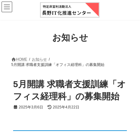
コ
ナ
ン
ビ
テ
ゲ
ン
ー
ツ
シ
へ
ョ
お知らせ
ス
ン
キ
に
ッ
移
プ
動
HOME
お知らせ
5月開講 求職者支援訓練「オフィス経理科」の募集開始
5月開講 求職者支援訓練「オ
フィス経理科」の募集開始
最
2025年3月6日
2025年4月22日
終
更
新
日
時
: