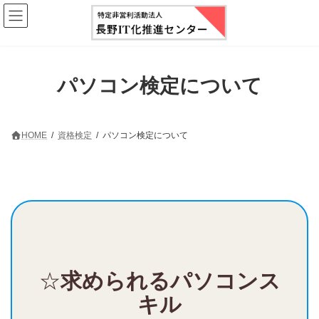
コ
ナ
ン
ビ
テ
ゲ
ン
ー
ツ
シ
へ
ョ
パソコン検定について
ス
ン
キ
に
ッ
移
プ
動
HOME
資格検定
パソコン検定について
☆
求められる
パソコンス
キル