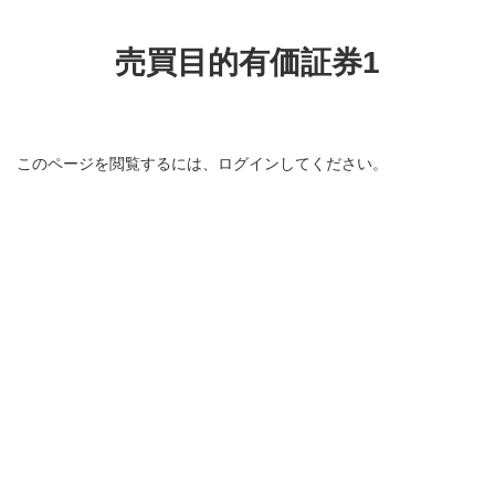
コ
ナ
ン
ビ
テ
ゲ
売買目的有価証券1
ン
ー
ツ
シ
へ
ョ
ス
ン
キ
に
このページを閲覧するには、ログインしてください。
ッ
移
プ
動