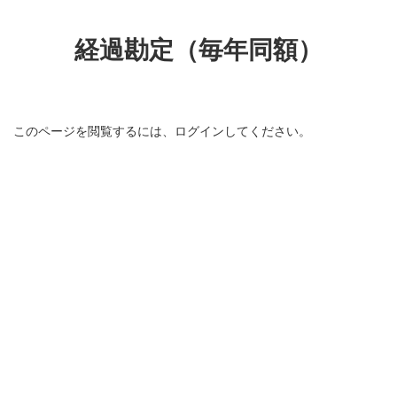
コ
ナ
ン
ビ
テ
ゲ
経過勘定（毎年同額）
ン
ー
ツ
シ
へ
ョ
ス
ン
キ
に
このページを閲覧するには、ログインしてください。
ッ
移
プ
動