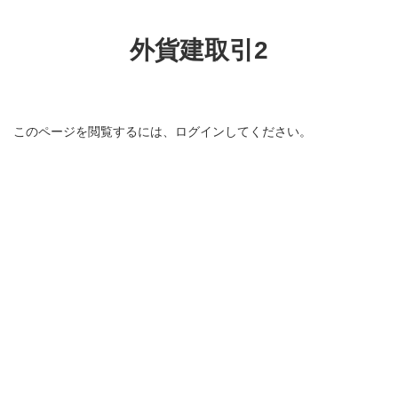
コ
ナ
ン
ビ
テ
ゲ
外貨建取引2
ン
ー
ツ
シ
へ
ョ
ス
ン
キ
に
このページを閲覧するには、ログインしてください。
ッ
移
プ
動