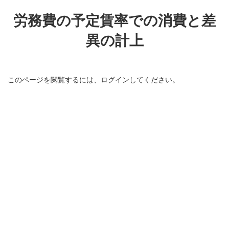
コ
ナ
ン
ビ
労務費の予定賃率での消費と差
テ
ゲ
ン
ー
異の計上
ツ
シ
へ
ョ
ス
ン
キ
に
ッ
移
このページを閲覧するには、ログインしてください。
プ
動