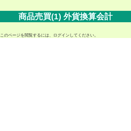
コ
ナ
ン
ビ
テ
ゲ
商品売買(1) 外貨換算会計
ン
ー
ツ
シ
へ
ョ
ス
ン
このページを閲覧するには、ログインしてください。
キ
に
ッ
移
プ
動